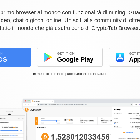
 primo browser al mondo con funzionalità di mining. Gu
o, chat o giochi online. Unisciti alla community di oltre 
tutto il mondo che già usufruicono di CryptoTab Browser
ON
GET IT ON
GET I
OS
Google Play
App
In meno di un minuto puoi scaricarlo ed installarlo