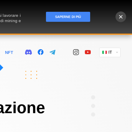
 lavorare i
SAPERNE DI PIÙ
 di mining e
NFT
IT
azione