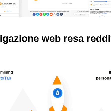
igazione web resa reddit
 mining
I
ptoTab
personal