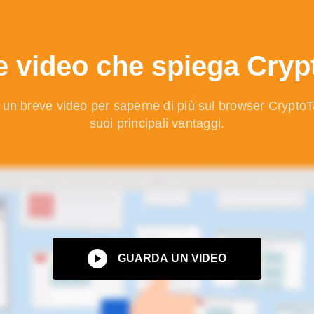
e video che spiega Cryp
un breve video per saperne di più sul browser CryptoT
suoi principali vantaggi.
GUARDA UN VIDEO