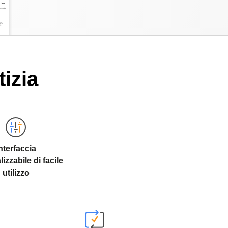
izia
nterfaccia
izzabile di facile
utilizzo