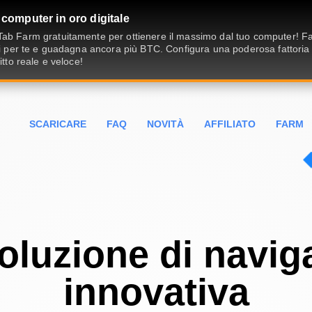
 computer in oro digitale
ab Farm gratuitamente per ottienere il massimo dal tuo computer! Fai
ivi per te e guadagna ancora più BTC. Configura una poderosa fattoria
fitto reale e veloce!
SCARICARE
FAQ
NOVITÀ
AFFILIATO
FARM
oluzione di navig
innovativa