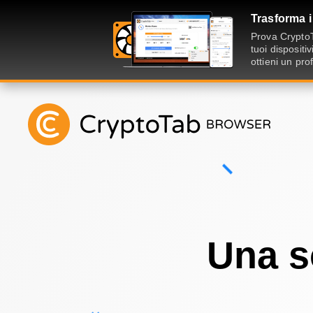
Trasforma i
Prova CryptoT
tuoi disposit
ottieni un pro
Una s