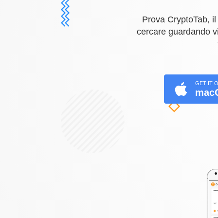
Prova CryptoTab, il
cercare guardando vide
GET IT 
mac