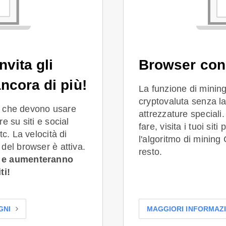
vita gli
Browser con 
ncora di più!
La funzione di minin
cryptovaluta senza l
li che devono usare
attrezzature speciali
e su siti e social
fare, visita i tuoi sit
c. La velocità di
l'algoritmo di mining
del browser è attiva.
resto.
, e aumenteranno
ti!
GNI
MAGGIORI INFORMAZI