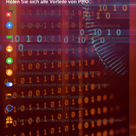
Holen Sie sich alle Vorteile von PRO::
Nicht so viel Werbung
Cloud Boost
— verfielfachte Mining-Geschwindigkeit
Durch die Gutschrift von BTC wird der Akku nicht entladen
Getrennte Profile für mehrere Benutzer
Sicheres Profil für öffentliches Wi-Fi
Unbegrenzte Auszahlung ab
0,00001 BTC
Unbegrenzte Anzahl von vernetzten Endgeräten
Priorität beim technischen Support
Bilanzaktualisierung alle 10 Minuten
Spezielle Promomaterialien und Boostsonderangebote