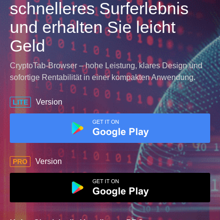
schnelleres Surferlebnis
und erhalten Sie leicht
Geld
CryptoTab-Browser – hohe Leistung, klares Design und
sofortige Rentabilität in einer kompakten Anwendung.
Version
LITE
Version
PRO