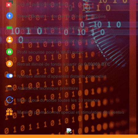
Pas de publicité excessive
Cloud Boost
— vitesse de minage multipliée
Créditer BTC ne vide pas la batterie
Profils distincts pour plusieurs utilisateurs
Profil sécurisé pour le Wi-Fi public
Retrait illimité de fonds à partir de
0,00001 BTC
Nombre illimité d'appareils distants connectés
Assistance technique prioritaire
Mise à jour du solde toutes les 10 minutes
Matériel promotionnel spécial et stimulation des ventes