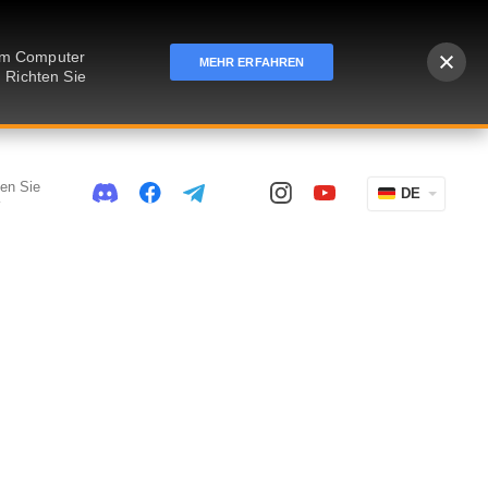
rem Computer
MEHR ERFAHREN
 Richten Sie
ten Sie
DE