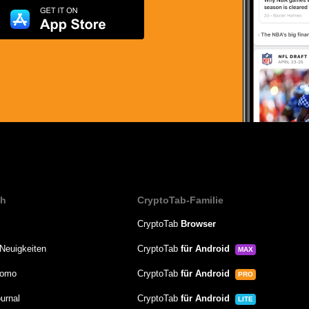
ch
CryptoTab-Familie
CryptoTab
Browser
Neuigkeiten
CryptoTab
für Android
MAX
romo
CryptoTab
für Android
PRO
urnal
CryptoTab
für Android
LITE