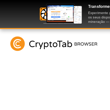
Transforme
Experimente 
os seus dispo
mineração — 