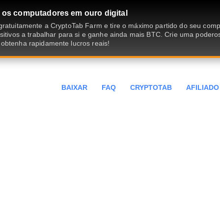
 os computadores em ouro digital
gratuitamente a CryptoTab Farm e tire o máximo partido do seu com
sitivos a trabalhar para si e ganhe ainda mais BTC. Crie uma podero
obtenha rapidamente lucros reais!
BAIXAR
FAQ
CRYPTOTAB
AFILIADO