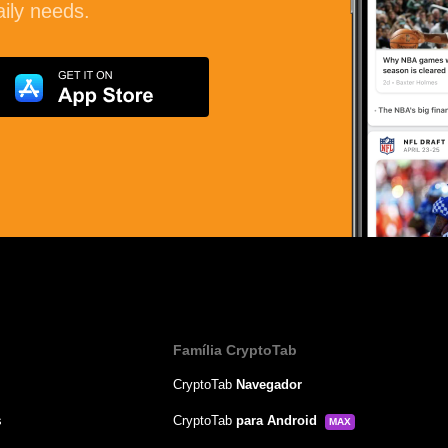
aily needs.
Família CryptoTab
CryptoTab
Navegador
s
CryptoTab
para Android
MAX