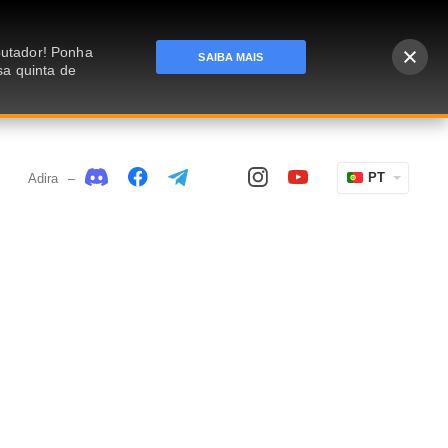
putador! Ponha
SAIBA MAIS
sa quinta de
PT
Adira
–