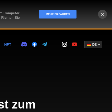
rem Computer
MEHR ERFAHREN
 Richten Sie
NFT
DE
st zum