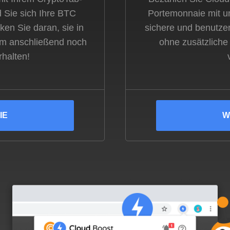
 Sie sich Ihre BTC
Portemonnaie mit u
ken Sie daran, sie in
sichere und benutze
 um anschließend noch
ohne zusätzliche
rhalten!
IE
W