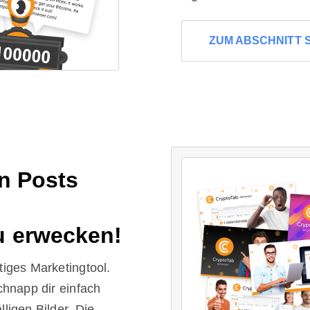
ZUM ABSCHNITT 
n Posts
u erwecken!
tiges Marketingtool.
chnapp dir einfach
ligen Bilder. Die