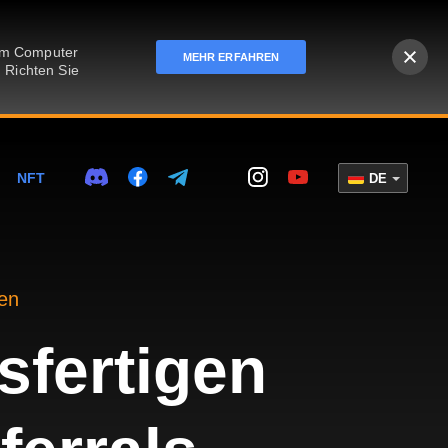
rem Computer
MEHR ERFAHREN
 Richten Sie
NFT
DE
fen
sfertigen