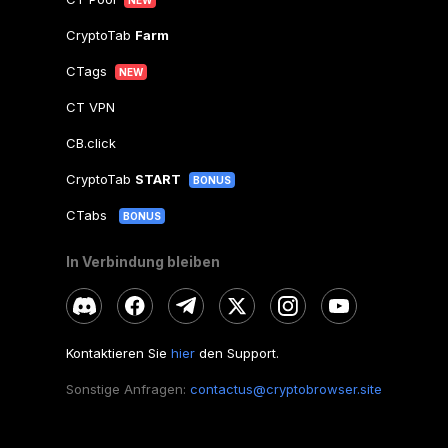
CryptoTab
Farm
CTags
NEW
CT VPN
CB.click
CryptoTab
START
BONUS
CTabs
BONUS
In Verbindung bleiben
Kontaktieren Sie
hier
den Support.
Sonstige Anfragen:
contactus@cryptobrowser.site