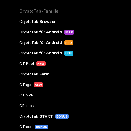
CryptoTab-Familie
CryptoTab
Browser
CryptoTab
für Android
MAX
CryptoTab
für Android
PRO
CryptoTab
für Android
LITE
CT Pool
NEW
CryptoTab
Farm
CTags
NEW
CT VPN
CB.click
CryptoTab
START
BONUS
CTabs
BONUS