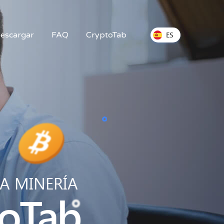
escargar
FAQ
CryptoTab
ES
A MINERÍA
oTab