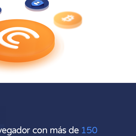
4
vegador con más de
150