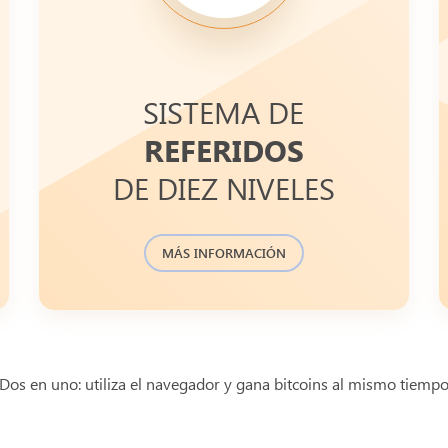
Comparte el navegador CryptoTab con tus
SISTEMA DE
amigos y consigue ganancias adicionales
en BTC, en función de lo que ellos ganen.
REFERIDOS
¡Cuantos más amigos invitéis, tanto tu
DE DIEZ NIVELES
¡Sé proactivo y
como ellos, más ganarás!
consigue miles de dólares al mes!
MÁS INFORMACIÓN
Dos en uno: utiliza el navegador y gana bitcoins al mismo tiemp