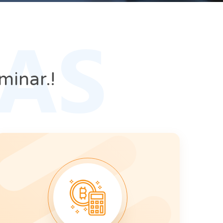
AS
minar.!