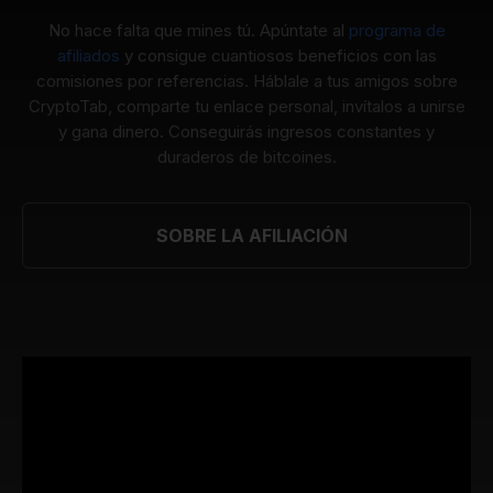
No hace falta que mines tú. Apúntate al
programa de
afiliados
y consigue cuantiosos beneficios con las
comisiones por referencias. Háblale a tus amigos sobre
CryptoTab, comparte tu enlace personal, invítalos a unirse
y gana dinero. Conseguirás ingresos constantes y
duraderos de bitcoines.
SOBRE LA AFILIACIÓN