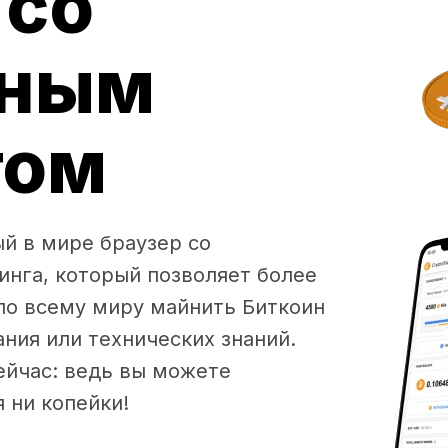
 со
нным
гом
ый в мире браузер со
нга, который позволяет более
по всему миру майнить Биткоин
ния или технических знаний.
ейчас: ведь вы можете
 ни копейки!