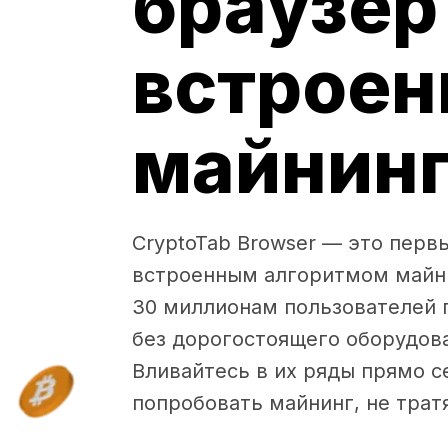
браузер
встрое
майнин
CryptoTab Browser — это перв
встроенным алгоритмом майни
30 миллионам пользователей 
без дорогостоящего оборудова
Вливайтесь в их ряды прямо с
попробовать майнинг, не тратя