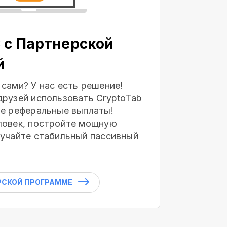
 с Партнерской
й
 сами? У нас есть решение!
друзей использовать CryptoTab
те реферальные выплаты!
ловек, постройте мощную
лучайте стабильный пассивный
РСКОЙ ПРОГРАММЕ