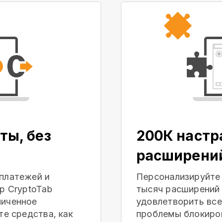
ты, без
200К наст
расширени
платежей и
Персонализируйте
р CryptoTab
тысяч расширений 
ниченное
удовлетворить все
те средства, как
проблемы блокиров