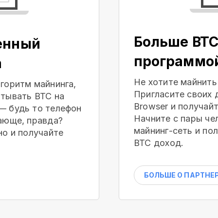
Больше BTC
енный
программо
а
Не хотите майнить
горитм майнинга,
Пригласите своих 
тывать BTC на
Browser и получай
— будь то телефон
Начните с пары че
ающе, правда?
майнинг-сеть и по
но и получайте
BTC доход.
БОЛЬШЕ О ПАРТНЕ