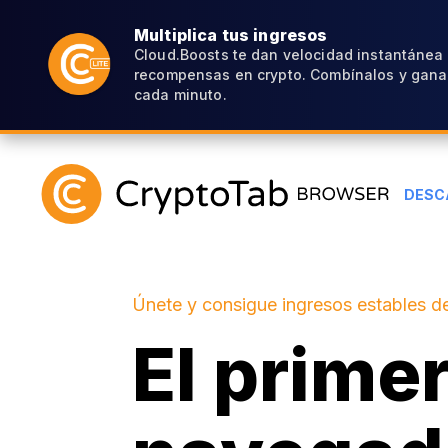
Multiplica tus ingresos
Cloud.Boosts te dan velocidad instantánea
recompensas en crypto. Combínalos y gana
cada minuto.
DESC
Únete y consigue ingresos estables de
El prime