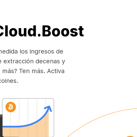
 Cloud.Boost
medida los ingresos de
e extracción decenas y
es más? Ten más. Activa
coines.