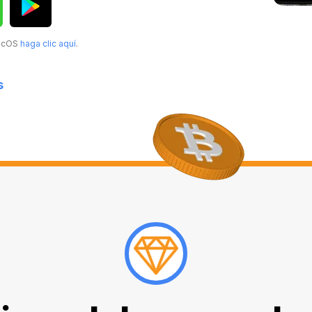
MacOS
haga clic aquí
.
s