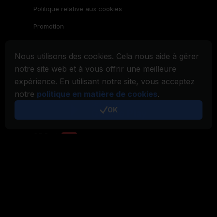
Politique relative aux cookies
Promotion
Famille CryptoTab
Nous utilisons des cookies. Cela nous aide à gérer
Navigateur
CryptoTab
notre site web et à vous offrir une meilleure
expérience. En utilisant notre site, vous acceptez
CryptoTab
pour Android
MAX
notre
politique en matière de cookies
.
CryptoTab
pour Android
PRO
OK
CryptoTab
pour Android
LITE
CT Pool
NEW
CryptoTab
Farm
CTags
NEW
CT VPN
CB.click