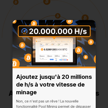
Ajoutez jusqu'à 20 millions
de h/s à votre vitesse de
minage
Ajoutez jusqu'à 20 millions
de h/s à votre vitesse de
Non, ce n'est pas un rêve ! La nouvelle
fonctionnalité Pool Mining permet de dépasser