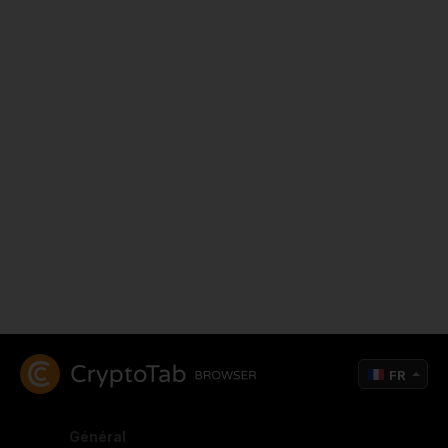
FR
Général