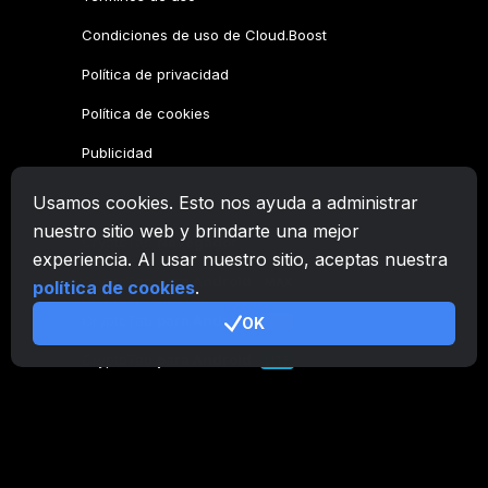
Condiciones de uso de Cloud.Boost
Política de privacidad
Política de cookies
Publicidad
Usamos cookies. Esto nos ayuda a administrar
Familia CryptoTab
nuestro sitio web y brindarte una mejor
CryptoTab
Navegador
experiencia. Al usar nuestro sitio, aceptas nuestra
CryptoTab
para Android
MAX
política de cookies
.
CryptoTab
para Android
OK
PRO
CryptoTab
para Android
LITE
CT Pool
NEW
CryptoTab
Farm
CTags
NEW