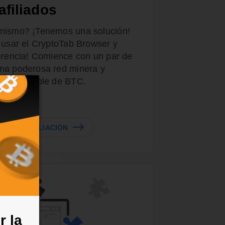
afiliados
 mismo? ¡Tenemos una solución!
a usar el CryptoTab Browser y
ferencia! Comience con un par de
na poderosa red minera y
sivo estable de BTC.
RE LA AFILIACIÓN
r la