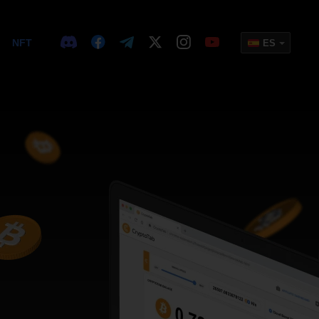
NFT
ES