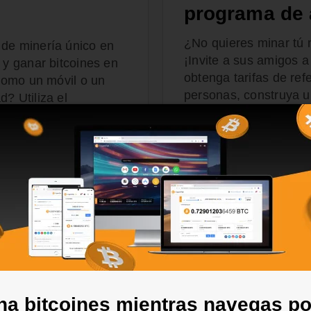
programa de 
¿No quieres minar tú
 de minería único en
¡Invite a sus amigos 
 y ganar bitcoines en
obtenga tarifas de re
(como un móvil o un
personas, construya u
? Utiliza el
obtenga un ingreso pa
onsigue bitcoines sin
MÁS INFORMACIÓN SOB
a bitcoines mientras navegas po