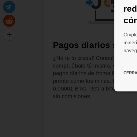
re
có
Crypt
minerí
Pagos diarios sin c
naveg
¿No te lo crees? Consulta el diar
compruébalo tú mismo. CryptoTab
pagos diarios de forma ilimitada. 
CERR
pronto como los mines. La cantid
0.00001 BTC. Retira bitcoines y p
sin comisiones.