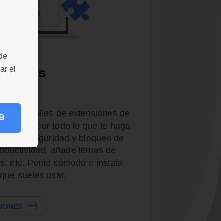
 de
ar el
nsiones
les
dor con miles de extensiones de
B
 satisfacer todo lo que te haga
iones de seguridad y bloqueo de
roductividad, añade temas de
s, etc. Ponte cómodo e instala
 que sueles usar.
SIONES