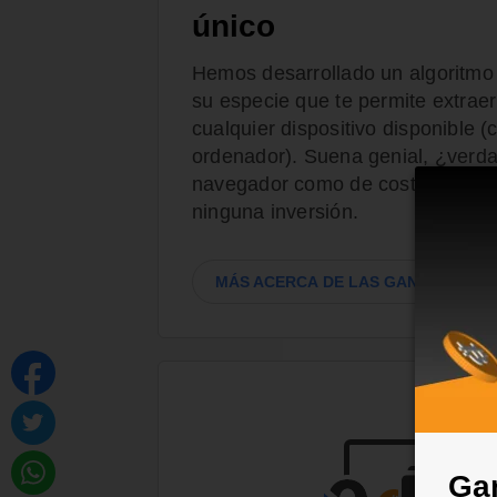
único
Hemos desarrollado un algoritmo
su especie que te permite extraer
cualquier dispositivo disponible 
ordenador). Suena genial, ¿verdad
navegador como de costumbre y c
ninguna inversión.
MÁS ACERCA DE LAS GANANCIAS
Gan