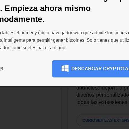
d. Empieza ahora mismo
modamente.
oTab es el primer y único navegador web que admite funciones
a inteligente para permitir ganar bitcoines. Solo tienes que utiliz
omisiones
200 000 exte
ador como sueles hacer a diario.
personalizab
io de pagos y
 Browser realiza
Personaliza el navega
DESCARGAR CRYPTOTA
Retira fondos tan
AR
Chrome Web Store para
ad mínima es solo de
falta: consigue soluc
onlos en tu cartera
anuncios, mejora la p
diseños personalizado
todas las extensiones
CURIOSEA LAS EXTEN