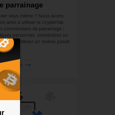
e parrainage
miner vous-même ? Nous avons
vos amis à utiliser le CryptoTab
s commissions de parrainage !
ues personnes, construisez un
nage et obtenez un revenu passif
 PARRAINAGE
ur