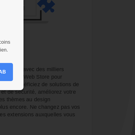
coins
nsions
ien.
bles
vigateur avec des milliers
AB
du Chrome Web Store pour
oins : bénéficiez de solutions de
 et de sécurité, améliorez votre
 des thèmes au design
 plus encore. Ne changez pas vos
 les extensions auxquelles vous