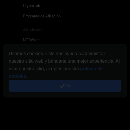
CryptoTab
Programa de Afiliación
Adicional
NC Wallet
Consejos y noticias
Usamos cookies. Esto nos ayuda a administrar
nuestro sitio web y brindarte una mejor experiencia. Al
Enlaces & Promo
usar nuestro sitio, aceptas nuestra
política de
Diario de pagos
cookies
.
Términos de uso
OK
Condiciones de uso de Cloud.Boost
Política de privacidad
Política de cookies
Publicidad