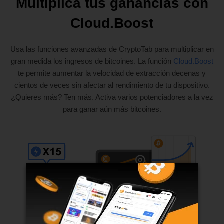
Multiplica tus ganancias con
Cloud.Boost
Usa las funciones avanzadas de CryptoTab para multiplicar en
gran medida los ingresos de bitcoines. La función
Cloud.Boost
te permite aumentar la velocidad de extracción decenas y
cientos de veces sin afectar al rendimiento de tu dispositivo.
¿Quieres más? Ten más. Activa varios potenciadores a la vez
para ganar aún más bitcoines.