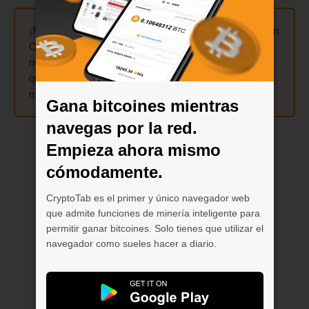
¡Mina hasta
300 veces más rápido
utilizando la función
Cloud.Boost en tu dispositivo móvil! Activa los
multiplicadores
X2
,
X5
,
X10
o
X15
y combínalos como
quieras: todos se suman y combinan al comenzar a
minar.
Gana bitcoines mientras
navegas por la red.
Empieza ahora mismo
cómodamente.
CryptoTab es el primer y único navegador web
que admite funciones de minería inteligente para
permitir ganar bitcoines. Solo tienes que utilizar el
navegador como sueles hacer a diario.