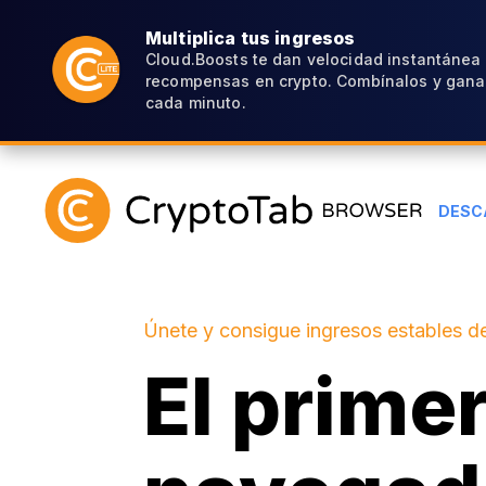
Multiplica tus ingresos
Cloud.Boosts te dan velocidad instantánea
recompensas en crypto. Combínalos y gana
cada minuto.
DESC
Únete y consigue ingresos estables de
El prime