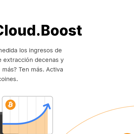
 Cloud.Boost
medida los ingresos de
e extracción decenas y
es más? Ten más. Activa
coines.