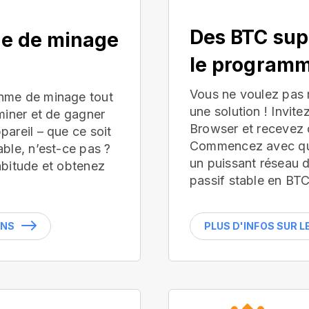
Des BTC sup
ue de minage
le programm
Vous ne voulez pas
hme de minage tout
une solution ! Invite
miner et de gagner
Browser et recevez 
areil – que ce soit
Commencez avec que
ble, n’est-ce pas ?
un puissant réseau 
abitude et obtenez
passif stable en BTC
INS
PLUS D'INFOS SUR 