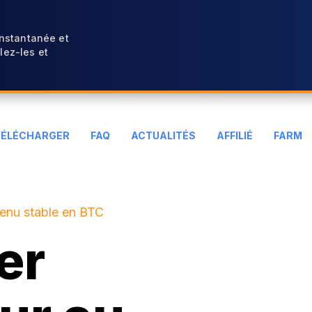
instantanée et
ez-les et
TÉLÉCHARGER
FAQ
ACTUALITÉS
AFFILIÉ
FARM
venu stable en BTC
er