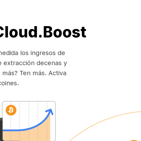
 Cloud.Boost
medida los ingresos de
e extracción decenas y
es más? Ten más. Activa
coines.