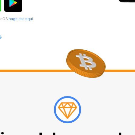
MacOS
haga clic aquí
.
s