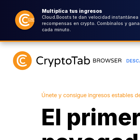
Multiplica tus ingresos
Cloud.Boosts te dan velocidad instantánea
recompensas en crypto. Combínalos y gana
cada minuto.
DESC
Únete y consigue ingresos estables de
El prime