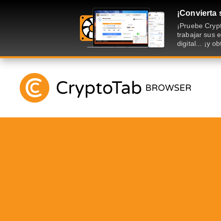
¡Convierta 
¡Pruebe Crypt
trabajar sus
digital... ¡y 