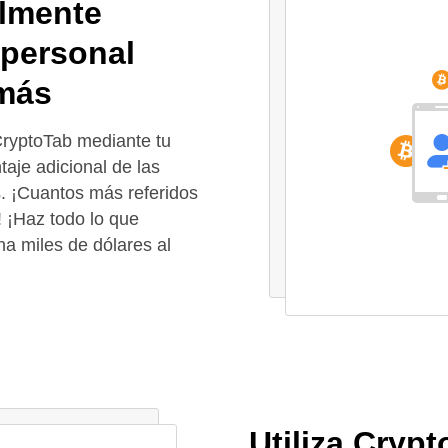
ilmente
 personal
más
CryptoTab mediante tu
aje adicional de las
s. ¡Cuantos más referidos
! ¡Haz todo lo que
na miles de dólares al
Utiliza Cryp