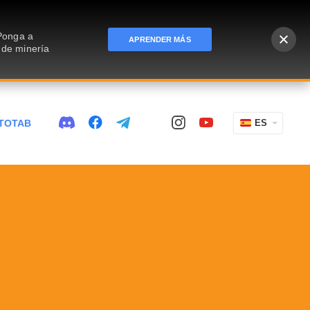
 Ponga a
APRENDER MÁS
 de minería
TOTAB
ES