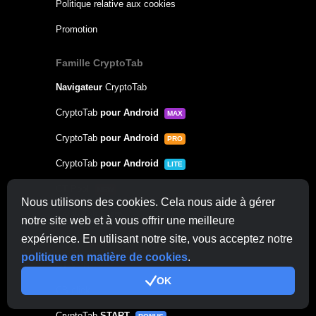
Politique relative aux cookies
Promotion
Famille CryptoTab
Navigateur
CryptoTab
CryptoTab
pour Android
MAX
CryptoTab
pour Android
PRO
CryptoTab
pour Android
LITE
CT Pool
NEW
Nous utilisons des cookies. Cela nous aide à gérer
CryptoTab
Farm
notre site web et à vous offrir une meilleure
expérience. En utilisant notre site, vous acceptez notre
CTags
NEW
politique en matière de cookies
.
CT VPN
OK
CB.click
CryptoTab
START