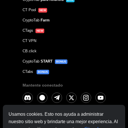
CT Pool
NEW
CryptoTab
Farm
CTags
NEW
CT VPN
CB.click
CryptoTab
START
BONUS
CTabs
BONUS
Mantente conectado
Contacta con el servicio al cliente
aquí
Usamos cookies. Esto nos ayuda a administrar
Otras consultas:
contactus@cryptobrowser.site
nuestro sitio web y brindarte una mejor experiencia. Al