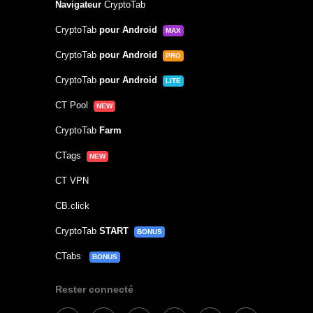
Navigateur
CryptoTab
CryptoTab
pour Android
MAX
CryptoTab
pour Android
PRO
CryptoTab
pour Android
LITE
CT Pool
NEW
CryptoTab
Farm
CTags
NEW
CT VPN
CB.click
CryptoTab
START
BONUS
CTabs
BONUS
Rester connecté