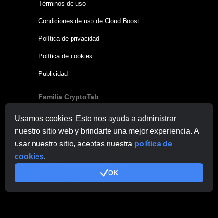
Términos de uso
Condiciones de uso de Cloud.Boost
Política de privacidad
Política de cookies
Publicidad
Familia CryptoTab
CryptoTab
Navegador
Usamos cookies. Esto nos ayuda a administrar
nuestro sitio web y brindarte una mejor experiencia. Al
CryptoTab
para Android
MAX
usar nuestro sitio, aceptas nuestra
política de
CryptoTab
para Android
PRO
cookies
.
CryptoTab
para Android
LITE
OK
CT Pool
NEW
CryptoTab
Farm