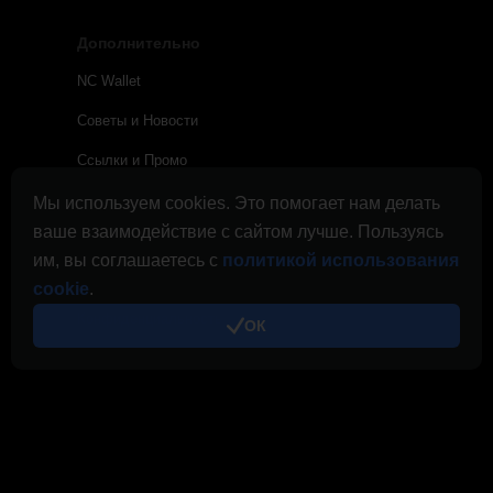
Дополнительно
NC Wallet
Советы и Новости
Ссылки и Промо
Журнал выплат
Мы используем cookies. Это помогает нам делать
ваше взаимодействие с сайтом лучше. Пользуясь
Правила
им, вы соглашаетесь с
политикой использования
Правила использования Cloud.Boost
cookie
.
Конфиденциальность
ОК
Политика использования cookies
Реклама
Семейство CryptoTab
CryptoTab
Браузер