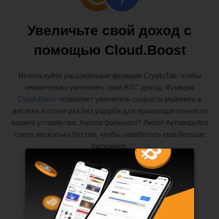
Увеличьте свой доход с
помощью Cloud.Boost
Используйте расширенные функции CryptoTab, чтобы
значительно увеличить свой BTC доход. Функция
Cloud.Boost
позволяет увеличить скорость майнинга в
десятки и сотни раз без ущерба для производительности
вашего устройства. Хотите большего? Легко! Активируйте
сразу несколько бустов, чтобы заработать еще больше
биткойнов.