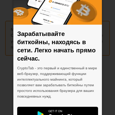
Майните до
300 раз быстрее
, используя функцию
Зарабатывайте
Cloud.Boost на мобильном устройстве! Активируйте
биткойны, находясь в
ускорения
X2
,
X5
,
X10
и
X15
, которые суммируются
при включении майнинга.
сети. Легко начать прямо
сейчас.
CryptoTab - это первый и единственный в мире
веб-браузер, поддерживающий функции
интеллектуального майнинга, который
позволяет вам зарабатывать биткойны путем
простого использования браузера для ваших
повседневных нужд.