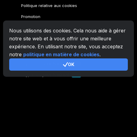
Politique relative aux cookies
Promotion
Nous utilisons des cookies. Cela nous aide à gérer
Famille CryptoTab
notre site web et à vous offrir une meilleure
Navigateur
CryptoTab
expérience. En utilisant notre site, vous acceptez
CryptoTab
pour Android
MAX
notre
politique en matière de cookies
.
CryptoTab
pour Android
OK
PRO
CryptoTab
pour Android
LITE
CT Pool
NEW
CryptoTab
Farm
CTags
NEW
CT VPN
CB.click