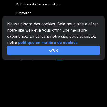
Politique relative aux cookies
Promotion
Nous utilisons des cookies. Cela nous aide à gérer
Famille CryptoTab
notre site web et à vous offrir une meilleure
Navigateur
CryptoTab
expérience. En utilisant notre site, vous acceptez
CryptoTab
pour Android
MAX
notre
politique en matière de cookies
.
CryptoTab
pour Android
OK
PRO
CryptoTab
pour Android
LITE
CT Pool
NEW
CryptoTab
Farm
CTags
NEW
CT VPN
CB.click