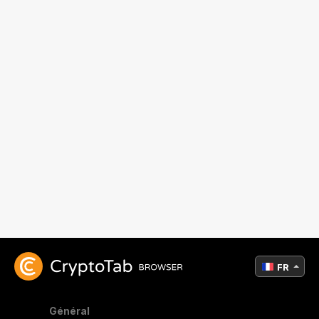
FR
Général