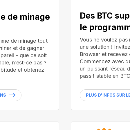
Des BTC sup
ue de minage
le programm
Vous ne voulez pas
hme de minage tout
une solution ! Invite
miner et de gagner
Browser et recevez 
areil – que ce soit
Commencez avec que
ble, n’est-ce pas ?
un puissant réseau 
abitude et obtenez
passif stable en BTC
INS
PLUS D'INFOS SUR 