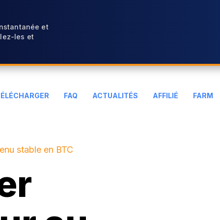
instantanée et
ez-les et
TÉLÉCHARGER
FAQ
ACTUALITÉS
AFFILIÉ
FARM
venu stable en BTC
er