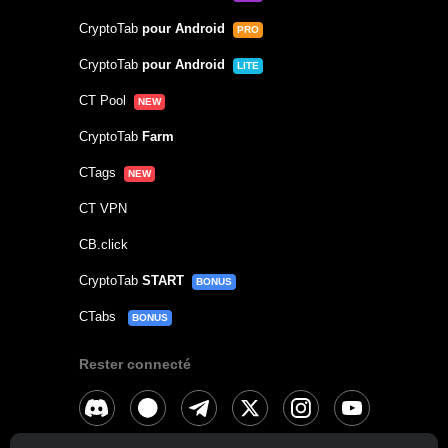
CryptoTab
pour Android
PRO
CryptoTab
pour Android
LITE
CT Pool
NEW
CryptoTab
Farm
CTags
NEW
CT VPN
CB.click
CryptoTab
START
BONUS
CTabs
BONUS
Rester connecté