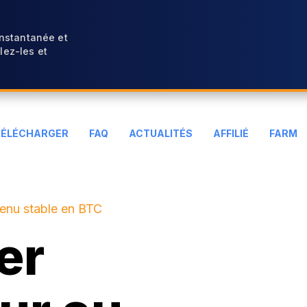
instantanée et
ez-les et
TÉLÉCHARGER
FAQ
ACTUALITÉS
AFFILIÉ
FARM
venu stable en BTC
er