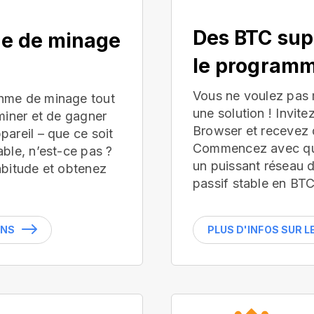
Des BTC sup
ue de minage
le programm
Vous ne voulez pas
hme de minage tout
une solution ! Invite
miner et de gagner
Browser et recevez 
areil – que ce soit
Commencez avec que
ble, n’est-ce pas ?
un puissant réseau 
abitude et obtenez
passif stable en BTC
INS
PLUS D'INFOS SUR 