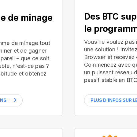
Des BTC sup
ue de minage
le programm
Vous ne voulez pas
hme de minage tout
une solution ! Invite
miner et de gagner
Browser et recevez 
areil – que ce soit
Commencez avec que
ble, n’est-ce pas ?
un puissant réseau 
abitude et obtenez
passif stable en BTC
INS
PLUS D'INFOS SUR 