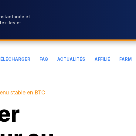
instantanée et
ez-les et
TÉLÉCHARGER
FAQ
ACTUALITÉS
AFFILIÉ
FARM
venu stable en BTC
er