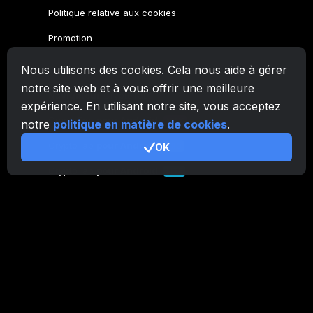
Politique relative aux cookies
Promotion
Nous utilisons des cookies. Cela nous aide à gérer
Famille CryptoTab
notre site web et à vous offrir une meilleure
Navigateur
CryptoTab
expérience. En utilisant notre site, vous acceptez
CryptoTab
pour Android
MAX
notre
politique en matière de cookies
.
CryptoTab
pour Android
OK
PRO
CryptoTab
pour Android
LITE
CT Pool
NEW
CryptoTab
Farm
CTags
NEW
CT VPN
CB.click