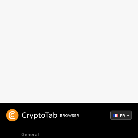
FR
Général