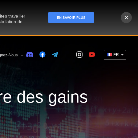
es travailler
EN SAVOIR PLUS
tallation de
FR
gnez-Nous
–
re des gains