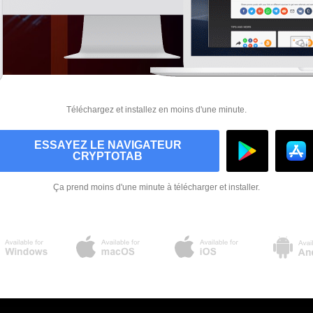
Téléchargez et installez en moins d'une minute.
ESSAYEZ LE NAVIGATEUR
CRYPTOTAB
Ça prend moins d'une minute à télécharger et installer.