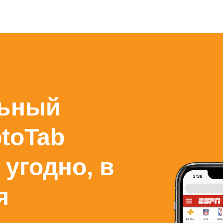
льный
ptoTab
 угодно, в
я