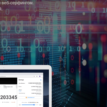
м веб-серфингом.
й.