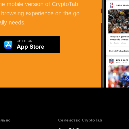
the mobile version of CryptoTab
 browsing experience on the go
aily needs.
ельно
Семейство CryptoTab