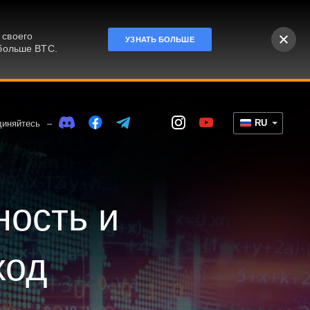
 своего
УЗНАТЬ БОЛЬШЕ
 больше BTC.
!
RU
диняйтесь
–
ность и
ход