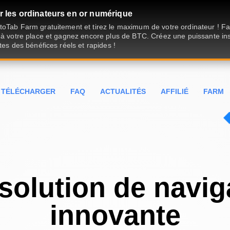
 les ordinateurs en or numérique
oTab Farm gratuitement et tirez le maximum de votre ordinateur ! Fait
 à votre place et gagnez encore plus de BTC. Créez une puissante ins
tes des bénéfices réels et rapides !
TÉLÉCHARGER
FAQ
ACTUALITÉS
AFFILIÉ
FARM
solution de navig
innovante