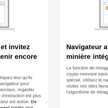
et invitez
Navigateur a
enir encore
minière inté
La fonction de minag
crypto-monnaie sans 
iquez-leur qu'ils
spécial. Utilisez le n
 navigateur pour
visitez vos sites fav
x sociaux, regarder
l’algorithme de mina
 d'extraction est plus
teur est active.
De
rgent tandis que