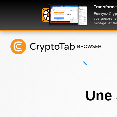
Transformer
Essayez Crypt
vos appareils
minage, et fai
Une 