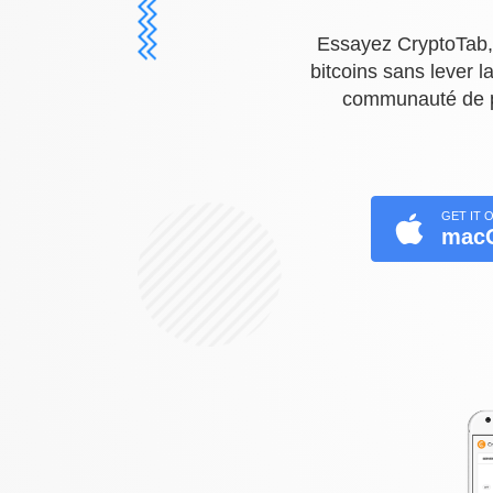
Essayez CryptoTab,
bitcoins sans lever l
communauté de plu
GET IT 
mac