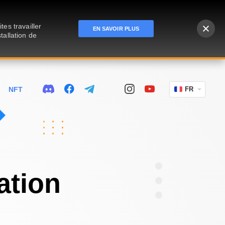
es travailler
EN SAVOIR PLUS
tallation de
NFT
FR
ation