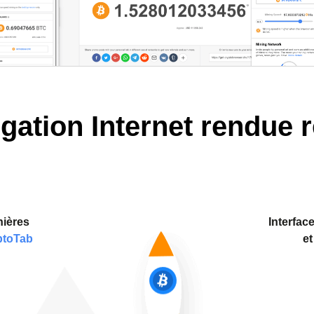
gation Internet rendue 
nières
Interfac
ptoTab
et