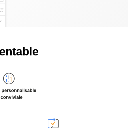
rentable
e personnalisable
 conviviale