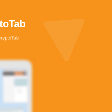
ptoTab
 CryptoTab