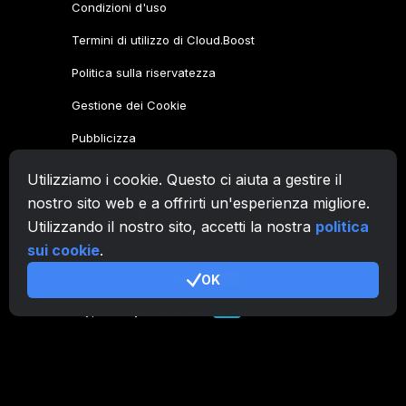
Condizioni d'uso
Termini di utilizzo di Cloud.Boost
Politica sulla riservatezza
Gestione dei Cookie
Pubblicizza
Utilizziamo i cookie. Questo ci aiuta a gestire il
Famiglia CryptoTab
nostro sito web e a offrirti un'esperienza migliore.
CryptoTab
Browser
Utilizzando il nostro sito, accetti la nostra
politica
CryptoTab
per Android
MAX
sui cookie
.
CryptoTab
per Android
OK
PRO
CryptoTab
per Android
LITE
CT Pool
NEW
CryptoTab
Farm