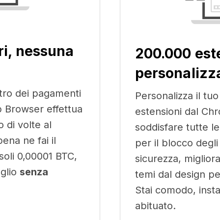
ri, nessuna
200.000 est
personalizza
stro dei pagamenti
Personalizza il tu
b Browser effettua
estensioni dal C
 di volte al
soddisfare tutte le
ena ne fai il
per il blocco degli
soli 0,00001 BTC,
sicurezza, migliora
oglio
senza
temi dal design pe
Stai comodo, instal
abituato.