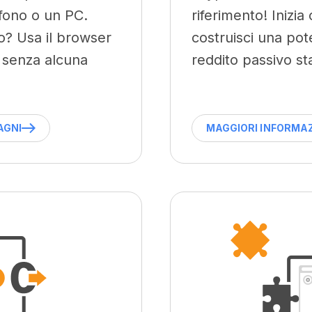
lefono o un PC.
riferimento! Inizi
o? Usa il browser
costruisci una pot
n senza alcuna
reddito passivo st
AGNI
MAGGIORI INFORMAZI