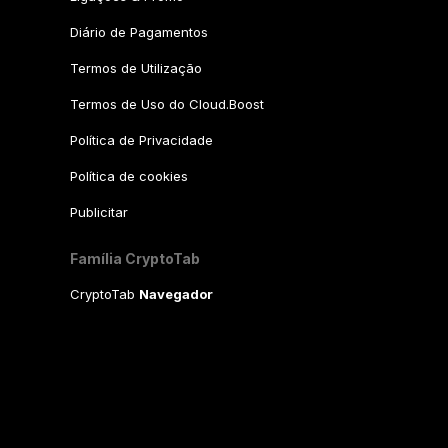
Diário de Pagamentos
Termos de Utilização
Termos de Uso do Cloud.Boost
Política de Privacidade
Política de cookies
Publicitar
Família CryptoTab
CryptoTab
Navegador
CryptoTab
para Android
MAX
CryptoTab
para Android
PRO
CryptoTab
para Android
LITE
CT Pool
NEW