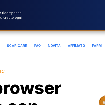
 e ricompense
ù crypto ogni
SCARICARE
FAQ
NOVITÀ
AFFILIATO
FARM
BTC
 browser