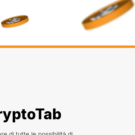
CryptoTab
di tutte le possibilità di