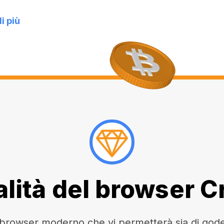
i più
lità del browser 
owser moderno che vi permetterà sia di godere 