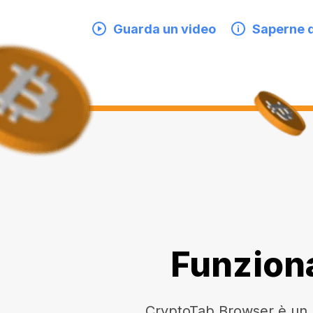
Guarda un video
Saperne d
Funziona
CryptoTab Browser è un br