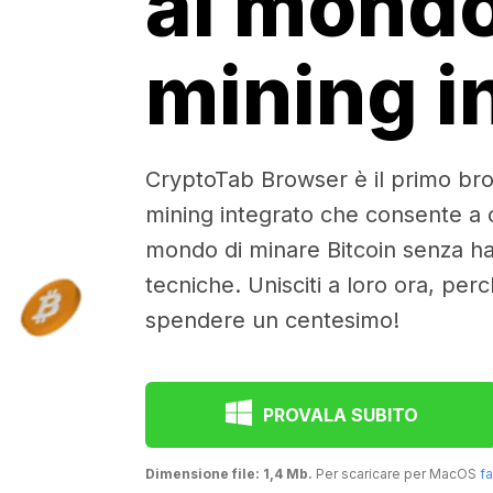
al mond
mining i
CryptoTab Browser è il primo br
mining integrato che consente a olt
mondo di minare Bitcoin senza 
tecniche. Unisciti a loro ora, per
spendere un centesimo!
PROVALA SUBITO
Dimensione file: 1,4 Mb.
Per scaricare per MacOS
fa