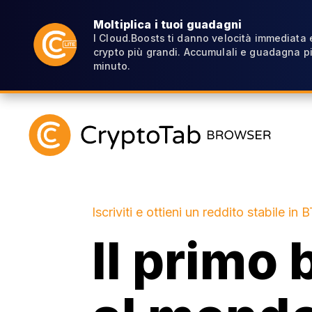
Moltiplica i tuoi guadagni
I Cloud.Boosts ti danno velocità immediata
crypto più grandi. Accumulali e guadagna pi
minuto.
Iscriviti e ottieni un reddito stabile in 
Il primo