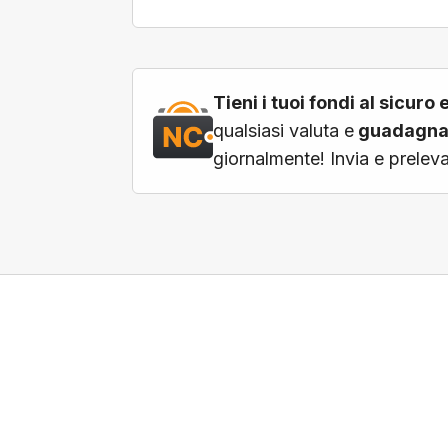
Tieni i tuoi fondi al sicur
qualsiasi valuta e
guadagna 
giornalmente! Invia e prelev