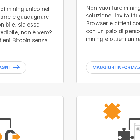
Non vuoi fare minin
di mining unico nel
soluzione! Invita i t
trarre e guadagnare
Browser e ottieni com
ibile, sia esso il
con un paio di perso
edibile, non è vero?
mining e ottieni un r
tieni Bitcoin senza
AGNI
MAGGIORI INFORMAZI