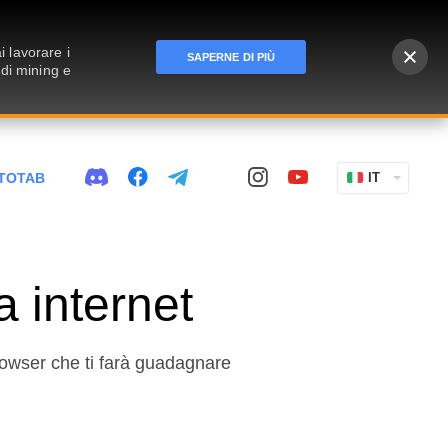
 lavorare i
SAPERNE DI PIÙ
 di mining e
TOTAB
IT
a internet
owser che ti farà guadagnare