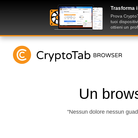
Trasforma i
Prova CryptoT
tuoi disposit
ottieni un pro
Un browse
"Nessun dolore nessun guada