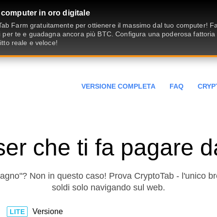
 computer in oro digitale
ab Farm gratuitamente per ottienere il massimo dal tuo computer! Fai
ivi per te e guadagna ancora più BTC. Configura una poderosa fattoria
fitto reale e veloce!
VERSIONE COMPLETA
FAQ
CRYP
r che ti fa pagare d
gno"? Non in questo caso! Prova CryptoTab - l'unico br
soldi solo navigando sul web.
Versione
LITE