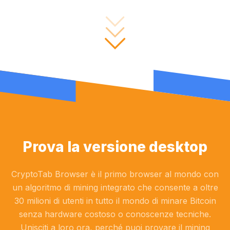
Prova la versione desktop
CryptoTab Browser è il primo browser al mondo con
un algoritmo di mining integrato che consente a oltre
30 milioni di utenti in tutto il mondo di minare Bitcoin
senza hardware costoso o conoscenze tecniche.
Unisciti a loro ora, perché puoi provare il mining