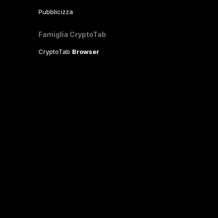
Pubblicizza
Famiglia CryptoTab
CryptoTab
Browser
CryptoTab
per Android
MAX
CryptoTab
per Android
PRO
CryptoTab
per Android
LITE
CT Pool
NEW
CryptoTab
Farm
CTags
NEW
CT VPN
CB.click
CryptoTab
START
BONUS