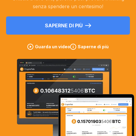
senza spendere un centesimo!
SAPERNE DI PIÙ
Guarda un video
Saperne di più