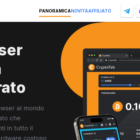
PANORAMICA
NOVITÀ
AFFILIATO
ser
n
rato
owser al mondo
ato che
i in tutto il
ardware costoso