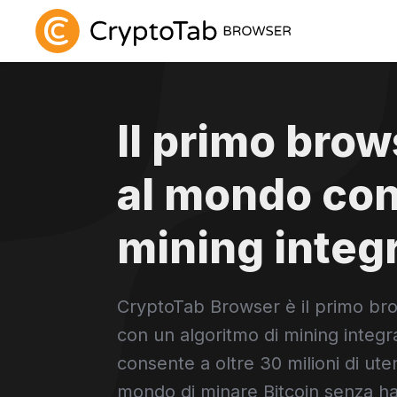
Il primo brow
al mondo co
mining integ
CryptoTab Browser è il primo br
con un algoritmo di mining integr
consente a oltre 30 milioni di utent
mondo di minare Bitcoin senza h