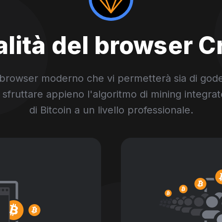
lità del browser 
owser moderno che vi permetterà sia di godere 
i sfruttare appieno l'algoritmo di mining integra
di Bitcoin a un livello professionale.