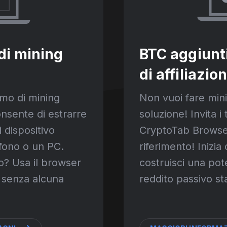
di mining
BTC aggiunt
di affiliazio
tmo di mining
Non vuoi fare min
nsente di estrarre
soluzione! Invita i 
 dispositivo
CryptoTab Browser
lefono o un PC.
riferimento! Inizi
o? Usa il browser
costruisci una pot
n senza alcuna
reddito passivo st