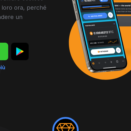
 loro ora, perché
ndere un
iù