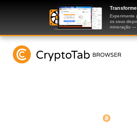
Transforme
Experimente 
os seus dispo
mineração — 