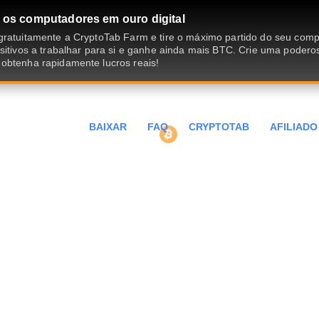
 os computadores em ouro digital
gratuitamente a CryptoTab Farm e tire o máximo partido do seu com
sitivos a trabalhar para si e ganhe ainda mais BTC. Crie uma podero
obtenha rapidamente lucros reais!
BAIXAR
FAQ
CRYPTOTAB
AFILIADO