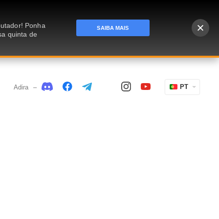
putador! Ponha
SAIBA MAIS
sa quinta de
PT
Adira
–