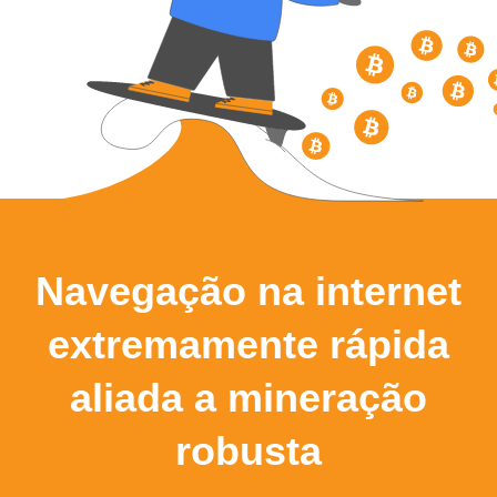
Navegação na internet
extremamente rápida
aliada a mineração
robusta