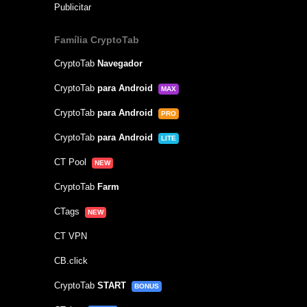
Publicitar
Família CryptoTab
CryptoTab
Navegador
CryptoTab
para Android
MAX
CryptoTab
para Android
PRO
CryptoTab
para Android
LITE
CT Pool
NEW
CryptoTab
Farm
CTags
NEW
CT VPN
CB.click
CryptoTab
START
BONUS