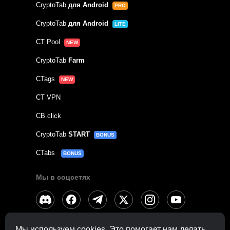
CryptoTab
для Android
PRO
CryptoTab
для Android
LITE
CT Pool
NEW
CryptoTab
Farm
CTags
NEW
CT VPN
CB.click
CryptoTab
START
BONUS
CTabs
BONUS
Мы в соцсетях
Связаться с
поддержкой
Мы используем cookies. Это помогает нам делать