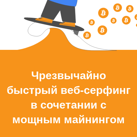
Чрезвычайно
быстрый веб-серфинг
в сочетании с
мощным майнингом