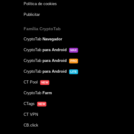
Política de cookies
Publicitar
Família CryptoTab
CryptoTab
Navegador
CryptoTab
para Android
MAX
CryptoTab
para Android
PRO
CryptoTab
para Android
LITE
CT Pool
NEW
CryptoTab
Farm
CTags
NEW
CT VPN
CB.click