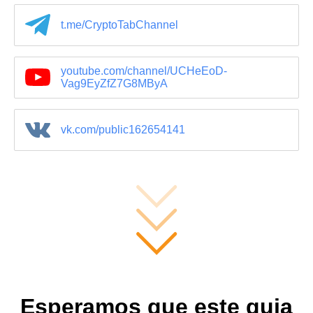
t.me/CryptoTabChannel
youtube.com/channel/UCHeEoD-
Vag9EyZfZ7G8MByA
vk.com/public162654141
Esperamos que este guia