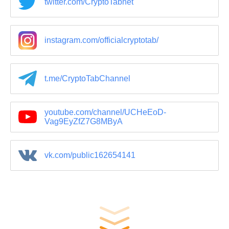
twitter.com/CryptoTabnet
instagram.com/officialcryptotab/
t.me/CryptoTabChannel
youtube.com/channel/UCHeEoD-
Vag9EyZfZ7G8MByA
vk.com/public162654141